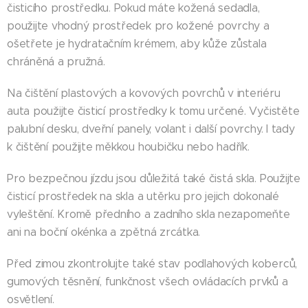
čisticího prostředku. Pokud máte kožená sedadla,
použijte vhodný prostředek pro kožené povrchy a
ošetřete je hydratačním krémem, aby kůže zůstala
chráněná a pružná.
Na čištění plastových a kovových povrchů v interiéru
auta použijte čisticí prostředky k tomu určené. Vyčistěte
palubní desku, dveřní panely, volant i další povrchy. I tady
k čištění použijte měkkou houbičku nebo hadřík.
Pro bezpečnou jízdu jsou důležitá také čistá skla. Použijte
čisticí prostředek na skla a utěrku pro jejich dokonalé
vyleštění. Kromě předního a zadního skla nezapomeňte
ani na boční okénka a zpětná zrcátka.
Před zimou zkontrolujte také stav podlahových koberců,
gumových těsnění, funkčnost všech ovládacích prvků a
osvětlení.