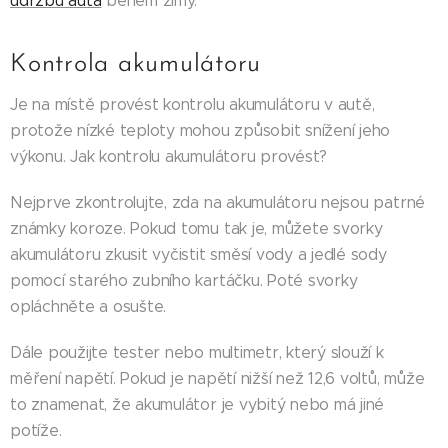
údržbu auta
během zimy.
Kontrola akumulátoru
Je na místě provést kontrolu akumulátoru v autě,
protože nízké teploty mohou způsobit snížení jeho
výkonu. Jak kontrolu akumulátoru provést?
Nejprve zkontrolujte, zda na akumulátoru nejsou patrné
známky koroze. Pokud tomu tak je, můžete svorky
akumulátoru zkusit vyčistit směsí vody a jedlé sody
pomocí starého zubního kartáčku. Poté svorky
opláchněte a osušte.
Dále použijte tester nebo multimetr, který slouží k
měření napětí. Pokud je napětí nižší než 12,6 voltů, může
to znamenat, že akumulátor je vybitý nebo má jiné
potíže.