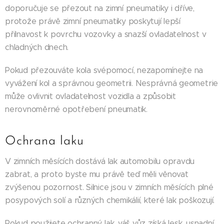
doporučuje se přezout na zimní pneumatiky i dříve,
protože právě zimní pneumatiky poskytují lepší
přilnavost k povrchu vozovky a snazší ovladatelnost v
chladných dnech.
Pokud přezouváte kola svépomocí, nezapomínejte na
vyvážení kol a správnou geometrii. Nesprávná geometrie
může ovlivnit ovladatelnost vozidla a způsobit
nerovnoměrné opotřebení pneumatik.
Ochrana laku
V zimních měsících dostává lak automobilu opravdu
zabrat, a proto byste mu právě teď měli věnovat
zvýšenou pozornost. Silnice jsou v zimních měsících plné
posypových solí a různých chemikálií, které lak poškozují.
Pokud použijete ochranný lak, váš vůz získá lesk, usnadní