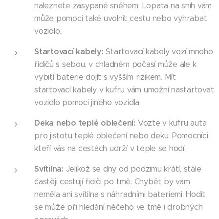
naleznete zasypané sněhem. Lopata na sníh vám
může pomoci také uvolnit cestu nebo vyhrabat
vozidlo.
Startovací kabely:
Startovací kabely vozí mnoho
řidičů s sebou, v chladném počasí může ale k
vybití baterie dojít s vyšším rizikem. Mít
startovací kabely v kufru vám umožní nastartovat
vozidlo pomocí jiného vozidla.
Deka nebo teplé oblečení:
Vozte v kufru auta
pro jistotu teplé oblečení nebo deku. Pomocníci,
kteří vás na cestách udrží v teple se hodí.
Svítilna:
Jelikož se dny od podzimu krátí, stále
častěji cestují řidiči po tmě. Chybět by vám
neměla ani svítilna s náhradními bateriemi. Hodit
se může při hledání něčeho ve tmě i drobných