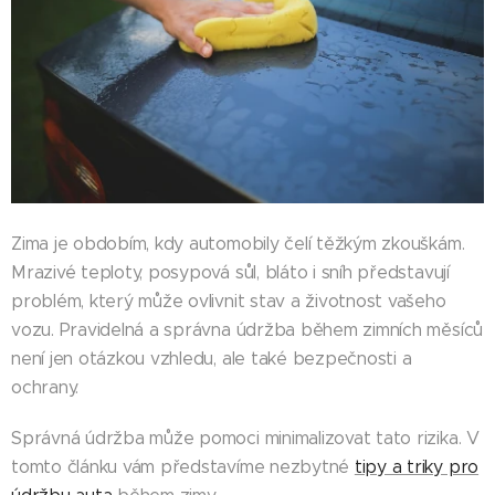
Zima je obdobím, kdy automobily čelí těžkým zkouškám.
Mrazivé teploty, posypová sůl, bláto i sníh představují
problém, který může ovlivnit stav a životnost vašeho
vozu. Pravidelná a správna údržba během zimních měsíců
není jen otázkou vzhledu, ale také bezpečnosti a
ochrany.
Správná údržba může pomoci minimalizovat tato rizika. V
tomto článku vám představíme nezbytné
tipy a triky pro