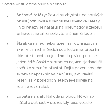
vozidle vozit v zimě všude s sebou?
Sněhové řetězy:
Pokud se chystáte do horských
oblastí, vzít byste s sebou měli sněhové řetězy.
Tyto řetězy se nasazují na pneumatiky a zlepšují
přilnavost na silnici pokryté sněhem či ledem.
Škrabka na led nebo sprej na rozmrazování
skel:
V zimních měsících se s ledem na předním
skle před ranním odjezdem do práce pere ne
jeden řidič. Snažte si práci co nejvíce zjednodušit,
stačí, že si musíte přivstat. Dejte pozor, aby vám
škrabka nepoškrábala čelní sklo, jako ideální
řešení se v posledních letech jeví spreje na
rozmrazování skel.
Lopata na sníh:
Náhoda je blbec. Někdy se
můžete ocitnout v situaci, kdy vaše vozidlo