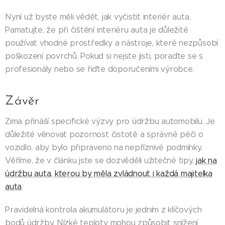
Nyní už byste měli vědět, jak vyčistit interiér auta.
Pamatujte, že při čištění interiéru auta je důležité
používat vhodné prostředky a nástroje, které nezpůsobí
poškození povrchů. Pokud si nejste jisti, poraďte se s
profesionály nebo se řiďte doporučeními výrobce.
Závěr
Zima přináší specifické výzvy pro údržbu automobilu. Je
důležité věnovat pozornost čistotě a správné péči o
vozidlo, aby bylo připraveno na nepříznivé podmínky.
Věříme, že v článku jste se dozvěděli užitečné tipy,
jak na
údržbu auta, kterou by měla zvládnout i každá majitelka
auta
.
Pravidelná kontrola akumulátoru je jedním z klíčových
bodů údržby. Nízké teploty mohou způsobit snížení