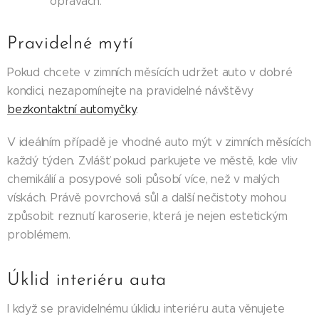
opravách.
Pravidelné mytí
Pokud chcete v zimních měsících udržet auto v dobré
kondici, nezapomínejte na pravidelné návštěvy
bezkontaktní automyčky
.
V ideálním případě je vhodné auto mýt v zimních měsících
každý týden. Zvlášť pokud parkujete ve městě, kde vliv
chemikálií a posypové soli působí více, než v malých
vískách. Právě povrchová sůl a další nečistoty mohou
způsobit reznutí karoserie, která je nejen estetickým
problémem.
Úklid interiéru auta
I když se pravidelnému úklidu interiéru auta věnujete