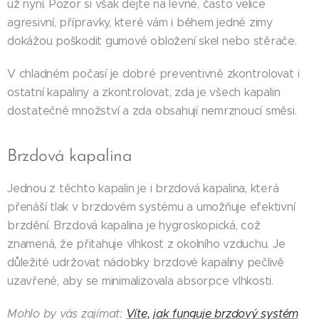
už nyní. Pozor si však dejte na levné, často velice
agresivní, přípravky, které vám i během jedné zimy
dokážou poškodit gumové obložení skel nebo stěrače.
V chladném počasí je dobré preventivně zkontrolovat i
ostatní kapaliny a zkontrolovat, zda je všech kapalin
dostatečné množství a zda obsahují nemrznoucí směsi.
Brzdová kapalina
Jednou z těchto kapalin je i brzdová kapalina, která
přenáší tlak v brzdovém systému a umožňuje efektivní
brzdění. Brzdová kapalina je hygroskopická, což
znamená, že přitahuje vlhkost z okolního vzduchu. Je
důležité udržovat nádobky brzdové kapaliny pečlivě
uzavřené, aby se minimalizovala absorpce vlhkosti.
Mohlo by vás zajímat:
Víte, jak funguje brzdový systém