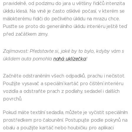
pravidelně, od podzimu do jara u většiny řidičů intenzita
úklidu klesá. Na vině je často ošklivé počasí, v kterém se
málokterému řidiči do pečlivého úklidu na mrazu chce.
Pusťte se proto do generálního úklidu interiéru ještě teď
před začátkem zimy.
Zajímavost: Představte si, jaké by to bylo, kdyby vám s
úklidem auta pomohla
nahá uklízečka
!
Začněte odstraněním všech odpadků, prachu i nečistot.
Použijte vysavač a speciální kartáč pro čištění interiéru
vozidla a odstraňte prach z podlahy, sedadel i dalších
povrchů.
Pokud máte textilní sedadla, můžete je vyčistit speciálním
prostředkem pro čalounění. Postupujte podle pokynů na
obalu a použijte kartáč nebo houbičku pro aplikaci