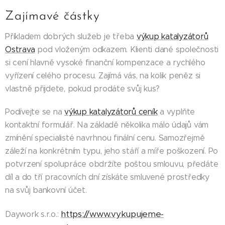
Zajímavé částky
Příkladem dobrých služeb je třeba
výkup katalyzátorů
Ostrava
pod vloženým odkazem. Klienti dané společnosti
si cení hlavně vysoké finanční kompenzace a rychlého
vyřízení celého procesu. Zajímá vás, na kolik peněz si
vlastně přijdete, pokud prodáte svůj kus?
Podívejte se na
výkup katalyzátorů ceník
a vyplňte
kontaktní formulář. Na základě několika málo údajů vám
zmínění specialisté navrhnou finální cenu. Samozřejmě
záleží na konkrétním typu, jeho stáří a míře poškození. Po
potvrzení spolupráce obdržíte poštou smlouvu, předáte
díl a do tří pracovních dní získáte smluvené prostředky
na svůj bankovní účet.
https://www.vykupujeme-
Daywork s.r.o.: