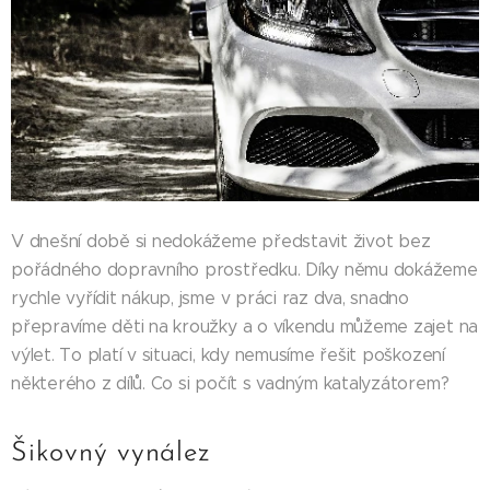
V dnešní době si nedokážeme představit život bez
pořádného dopravního prostředku. Díky němu dokážeme
rychle vyřídit nákup, jsme v práci raz dva, snadno
přepravíme děti na kroužky a o víkendu můžeme zajet na
výlet. To platí v situaci, kdy nemusíme řešit poškození
některého z dílů. Co si počít s vadným katalyzátorem?
Šikovný vynález