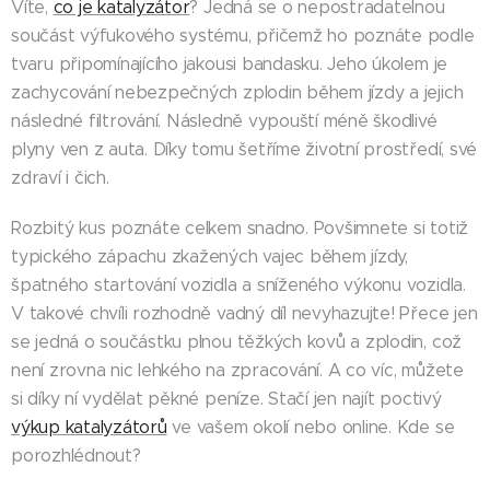
Víte,
co je katalyzátor
? Jedná se o nepostradatelnou
součást výfukového systému, přičemž ho poznáte podle
tvaru připomínajícího jakousi bandasku. Jeho úkolem je
zachycování nebezpečných zplodin během jízdy a jejich
následné filtrování. Následně vypouští méně škodlivé
plyny ven z auta. Díky tomu šetříme životní prostředí, své
zdraví i čich.
Rozbitý kus poznáte celkem snadno. Povšimnete si totiž
typického zápachu zkažených vajec během jízdy,
špatného startování vozidla a sníženého výkonu vozidla.
V takové chvíli rozhodně vadný díl nevyhazujte! Přece jen
se jedná o součástku plnou těžkých kovů a zplodin, což
není zrovna nic lehkého na zpracování. A co víc, můžete
si díky ní vydělat pěkné peníze. Stačí jen najít poctivý
výkup katalyzátorů
ve vašem okolí nebo online. Kde se
porozhlédnout?