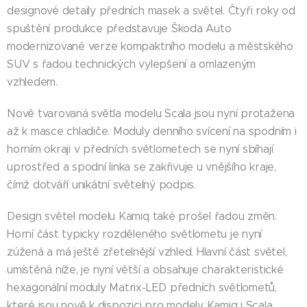
designové detaily předních masek a světel. Čtyři roky od
spuštění produkce představuje Škoda Auto
modernizované verze kompaktního modelu a městského
SUV s řadou technických vylepšení a omlazeným
vzhledem.
Nově tvarovaná světla modelu Scala jsou nyní protažena
až k masce chladiče. Moduly denního svícení na spodním i
horním okraji v předních světlometech se nyní sbíhají
uprostřed a spodní linka se zakřivuje u vnějšího kraje,
čímž dotváří unikátní světelný podpis.
Design světel modelu Kamiq také prošel řadou změn.
Horní část typicky rozděleného světlometu je nyní
zúžená a má ještě zřetelnější vzhled. Hlavní část světel,
umístěná níže, je nyní větší a obsahuje charakteristické
hexagonální moduly Matrix-LED předních světlometů,
které jsou nově k dispozici pro modely Kamiq i Scala.