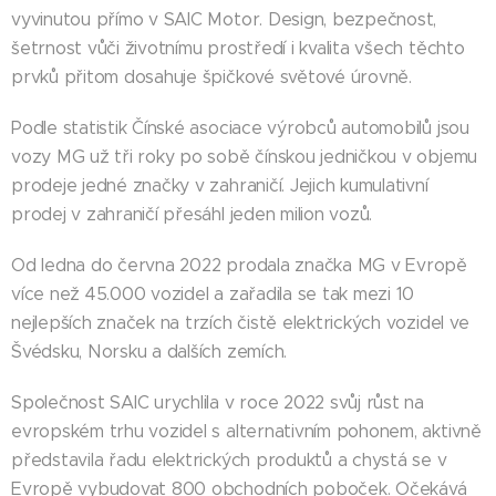
vyvinutou přímo v SAIC Motor. Design, bezpečnost,
šetrnost vůči životnímu prostředí i kvalita všech těchto
prvků přitom dosahuje špičkové světové úrovně.
Podle statistik Čínské asociace výrobců automobilů jsou
vozy MG už tři roky po sobě čínskou jedničkou v objemu
prodeje jedné značky v zahraničí. Jejich kumulativní
prodej v zahraničí přesáhl jeden milion vozů.
Od ledna do června 2022 prodala značka MG v Evropě
více než 45.000 vozidel a zařadila se tak mezi 10
nejlepších značek na trzích čistě elektrických vozidel ve
Švédsku, Norsku a dalších zemích.
Společnost SAIC urychlila v roce 2022 svůj růst na
evropském trhu vozidel s alternativním pohonem, aktivně
představila řadu elektrických produktů a chystá se v
Evropě vybudovat 800 obchodních poboček. Očekává