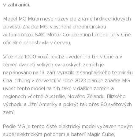
v zahraničí.
Model MG Mulan nese název po známé hrdince lidových
pověstí. Značka MG, vlastněná přední čínskou
automobilkou SAIC Motor Corporation Limited, jej v Číně
oficiálně představila v červnu.
Více než 1000 vozů, jejichž uvedení na trh v Číně a v
téměř dvaceti velkých evropských zemích je
naplánováno na 13. září, vyrazilo z šanghajského terminálu
Chaj-tchung v červenci. V roce 2023 plánuje značka MG
uvést tento model na trh také v dalších zemích a
regionech včetně Austrálie, Nového Zélandu, Blízkého
východu a Jižní Ameriky a pokrýt tak přes 80 světových
zemí.
Podle MG je tento čistě elektrický model vybaven novým
superelektrickým pohonem a baterií Magic Cube,