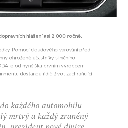
dopravních hlášení asi 2 000 ročně.
sledky. Pomocí cloudového varování před
hny ohrožené účastníky silničního
KODA je od nynějška prvním výrobcem
nmentu dostanou řidiči život zachraňující
 do každého automobilu -
ždý mrtvý a každý zraněný
in, prezident nové divize