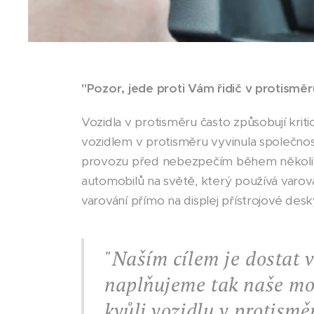
"Pozor, jede proti Vám řidič v protismě
Vozidla v protisměru často způsobují kri
vozidlem v protisměru vyvinula společnos
provozu před nebezpečím během několika
automobilů na světě, který používá varová
varování přímo na displej přístrojové desk
"Naším cílem je dostat 
naplňujeme tak naše mot
kvůli vozidlu v protismě