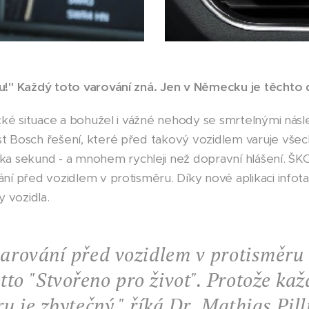
ru!" Každý toto varování zná. Jen v Německu je těchto 
tické situace a bohužel i vážné nehody se smrtelnými ná
t Bosch řešení, které před takový vozidlem varuje všec
 sekund - a mnohem rychleji než dopravní hlášení. Š
ní před vozidlem v protisměru. Díky nové aplikaci infotai
y vozidla.
varování před vozidlem v protisměru
to "Stvořeno pro život". Protože ka
ru je zbytečný," říká
Dr. Mathias Pill