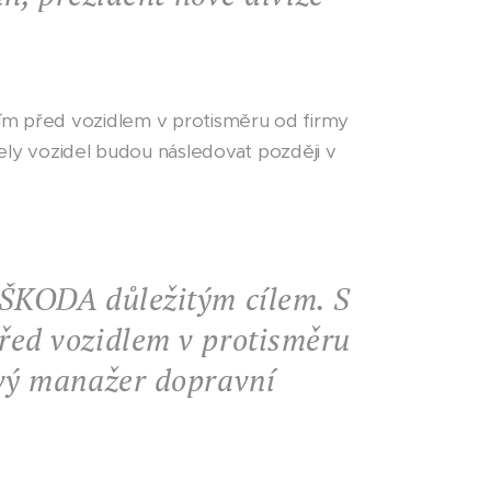
áním před vozidlem v protisměru od firmy
 vozidel budou následovat později v
t ŠKODA důležitým cílem. S
před vozidlem v protisměru
vý manažer dopravní