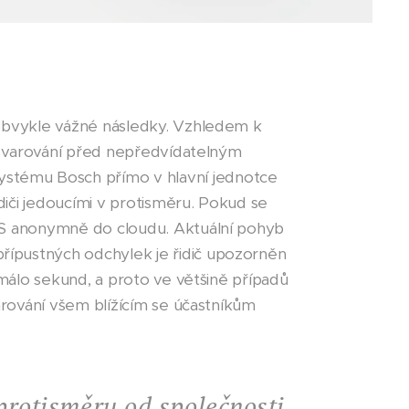
 obvykle vážné následky. Vzhledem k
je varování před nepředvídatelným
ystému Bosch přímo v hlavní jednotce
iči jedoucími v protisměru. Pokud se
GPS anonymně do cloudu. Aktuální pohyb
řípustných odchylek je řidič upozorněn
 málo sekund, a proto ve většině případů
arování všem blížícím se účastníkům
protisměru od společnosti