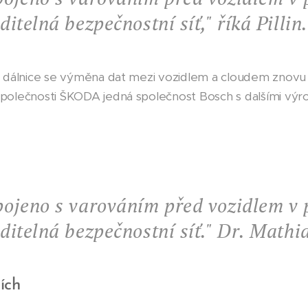
iditelná bezpečnostní síť," říká
Pillin
.
u dálnice se výměna dat mezi vozidlem a cloudem znovu 
polečnosti ŠKODA jedná společnost Bosch s dalšími výro
opojeno s varováním před vozidlem v 
iditelná bezpečnostní síť."
Dr. Mathia
ích