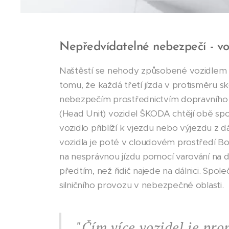
Nepředvídatelné nebezpečí - vo
Naštěstí se nehody způsobené vozidlem v 
tomu, že každá třetí jízda v protisměru 
nebezpečím prostřednictvím dopravního 
(Head Unit) vozidel ŠKODA chtějí obě spo
vozidlo přiblíží k vjezdu nebo výjezdu 
vozidla je poté v cloudovém prostředí B
na nesprávnou jízdu pomocí varování na di
předtím, než řidič najede na dálnici. Spo
silničního provozu v nebezpečné oblasti.
"Čím více vozidel je pr