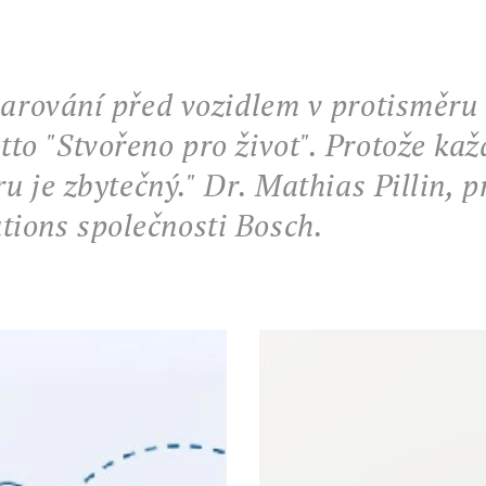
varování před vozidlem v protisměru
to "Stvořeno pro život". Protože ka
ru je zbytečný."
Dr. Mathias Pillin, p
ions společnosti Bosch
.