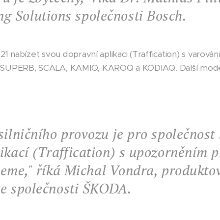
 Solutions společnosti Bosch
.
1 nabízet svou dopravní aplikaci (Traffication) s varov
SUPERB, SCALA, KAMIQ, KAROQ a KODIAQ. Další modely
silničního provozu je pro společnos
ikací (Traffication) s upozorněním 
jeme," říká
Michal Vondra, produkto
 ze společnosti ŠKODA
.