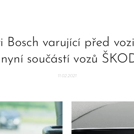
i Bosch varující před voz
 nyní součástí vozů ŠK
11.02.2021