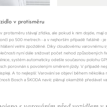
zidlo v protisměru
protisměru stávají zřídka, ale pokud k nim dojde, mají
skončí po 500 metrech - a v nejhorším případě fatálně - 
hlášení velmi zpožděné. Díky cloudovému varovnému s
lečnosti nyní dále snižovat počet nehod způsobených řid
z dálnice, systém automaticky odešle současnou polohu 
osch porovnán s povoleným směrem jízdy. V případě nep
spleji. A to nejlepší: Varování se objeví během několika
lečnosti Bosch a ŠKODA navíc plánují okamžitě předávat v
opojeno s varováním před vozidlem v 