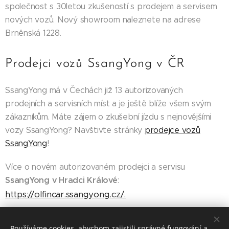
společnost s 30letou zkušeností s prodejem a servisem
nových vozů. Nový showroom naleznete na adrese
Brněnská 1228.
Prodejci vozů SsangYong v ČR
SsangYong má v Čechách již 13 autorizovaných
prodejních a servisních míst a je ještě blíže všem svým
zákazníkům. Máte zájem o zkušební jízdu s nejnovějšími
vozy SsangYong? Navštivte stránky
prodejce vozů
SsangYong
!
Více o novém autorizovaném prodejci a servisu
SsangYong v Hradci Králové
:
https://olfincar.ssangyong.cz/.
TZ
Používáme cookies, abychom zajistili správné fungování a