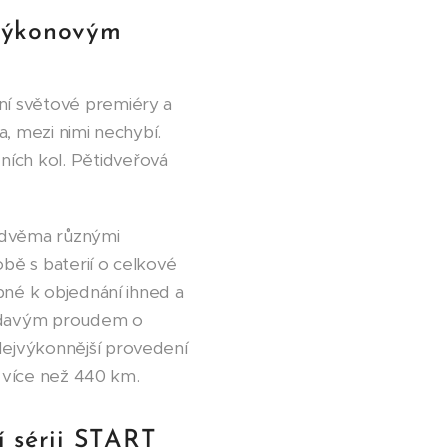
 výkonovým
ní světové premiéry a
a, mezi nimi nechybí.
ích kol. Pětidveřová
 dvěma různými
bě s baterií o celkové
pné k objednání ihned a
třídavým proudem o
Nejvýkonnější provedení
i více než 440 km.
í sérii START