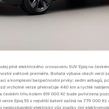
dej plně elektrického crossoveru SUV Epiq na českém 
nostní světové premiéře. Bohatá výbava všech verzí z
zaci a komplexní bezpečnostní prvky: sedm airbagů, pok
ojezd vrcholné verze překračuje 440 km a rychlé nabíje
 na českém trhu kolem 619 000 Kč bude potvrzena pozd
verze Epiq 55 s největší baterií začíná na 779 000 Kč d
nejdostupnější elektrický vůz značky činí elektromobil