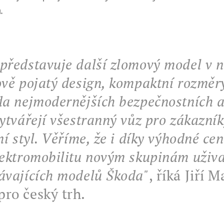
.
představuje další zlomový model v n
ově pojatý design, kompaktní rozměry
da nejmodernějších bezpečnostních a
vytvářejí všestranný vůz pro zákazník
ní styl. Věříme, že i díky výhodné ce
lektromobilitu novým skupinám uživa
ávajících modelů Škoda"
, říká
Jiří M
ro český trh.