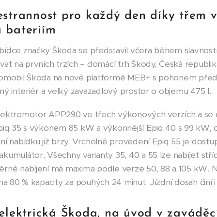
estrannost pro každý den díky třem
 bateriím
bídce značky Škoda se představil včera během slavnost
vat na prvních trzích – domácí trh Škody, Česká republik
romobil Škoda na nové platformě MEB+ s pohonem předn
ný interiér a velký zavazadlový prostor o objemu 475 l.
elektromotor APP290 ve třech výkonových verzích a se
piq 35 s výkonem 85 kW a výkonnější Epiq 40 s 99 kW, o
ní nabídku již brzy. Vrcholné provedení Epiq 55 je dostu
akumulátor. Všechny varianty 35, 40 a 55 lze nabíjet s
ěrné nabíjení má maxima podle verze 50, 88 a 105 kW. 
na 80 % kapacity za pouhých 24 minut. Jízdní dosah činí 
elektrická Škoda, na úvod v zaváděc