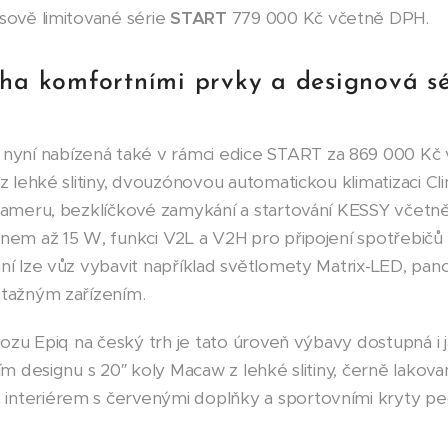
asově limitované série
START
779 000 Kč včetně DPH.
ha komfortními prvky a designová sér
, nyní nabízená také v rámci edice START za 869 000 Kč
 z lehké slitiny, dvouzónovou automatickou klimatizaci Cl
 kameru, bezklíčkové zamykání a startování KESSY včetn
onem až 15 W, funkci V2L a V2H pro připojení spotřebičů 
ání lze vůz vybavit například světlomety Matrix-LED, pa
 tažným zařízením.
 vozu Epiq na český trh je tato úroveň výbavy dostupná i 
ím designu s 20″ koly Macaw z lehké slitiny, černě lakov
nteriérem s červenými doplňky a sportovními kryty pedá