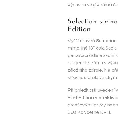
výbavou stojí v rámci č
Selection s mno
Edition
Vyšší úroveň
Selection
mimo jiné 18″ kola Saola
parkovací čidla a zadní
nabíjení telefonu s výk
záložního zdroje. Na př
střechou či elektrickým
Při příležitosti uvedení
First Edition
v atraktivn
oranžovými prvky nebo i
000 Kč včetně DPH.