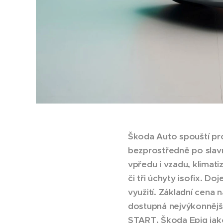
Škoda Auto spouští pro
bezprostředně po slav
vpředu i vzadu, klimati
či tři úchyty isofix. D
využití. Základní cena
dostupná nejvýkonnější 
START. Škoda Epiq jako 