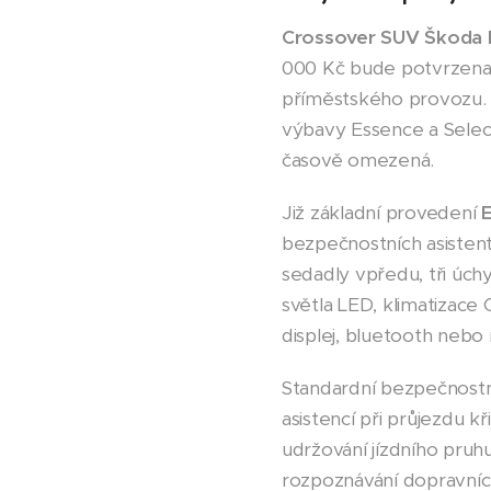
Crossover SUV Škoda 
000 Kč bude potvrzena 
příměstského provozu. J
výbavy Essence a Selecti
časově omezená.
Již základní provedení
bezpečnostních asisten
sedadly vpředu, tři úch
světla LED, klimatizace C
displej, bluetooth nebo 
Standardní bezpečnostní
asistencí při průjezdu kř
udržování jízdního pruhu
rozpoznávání dopravních