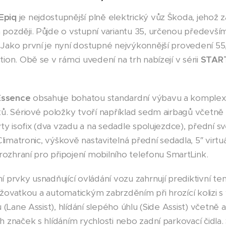
Epiq
je nejdostupnější plně elektrický vůz Škoda, jehož 
později. Půjde o vstupní variantu 35, určenou předevš
ako první je nyní dostupné nejvýkonnější provedení 55,
on. Obě se v rámci uvedení na trh nabízejí v sérii
STAR
Essence
obsahuje bohatou standardní výbavu a komplexn
tů. Sériové položky tvoří například sedm airbagů včetn
yty isofix (dva vzadu a na sedadle spolujezdce), přední 
limatronic, výškově nastavitelná přední sedadla, 5″ virtuál
rozhraní pro připojení mobilního telefonu SmartLink.
 prvky usnadňující ovládání vozu zahrnují prediktivní te
ižovatkou a automatickým zabrzděním při hrozící kolizi s vo
 (Lane Assist), hlídání slepého úhlu (Side Assist) včetně 
 značek s hlídáním rychlosti nebo zadní parkovací čidla.