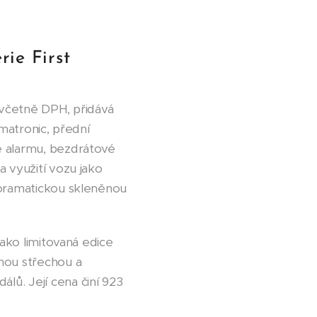
ie First
 včetně DPH, přidává
imatronic, přední
ě alarmu, bezdrátové
a využití vozu jako
noramatickou skleněnou
jako limitovaná edice
anou střechou a
lů. Její cena činí 923