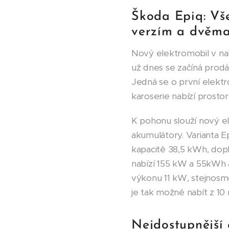
Škoda Epiq: Vš
verzím a dvěma
Nový elektromobil v na
už dnes se začíná prodá
Jedná se o první elekt
karoserie nabízí prostor
K pohonu slouží nový 
akumulátory. Varianta E
kapacitě 38,5 kWh, dopl
nabízí 155 kW a 55kWh 
výkonu 11 kW, stejnosm
je tak možné nabít z 10 
Nejdostupnější 