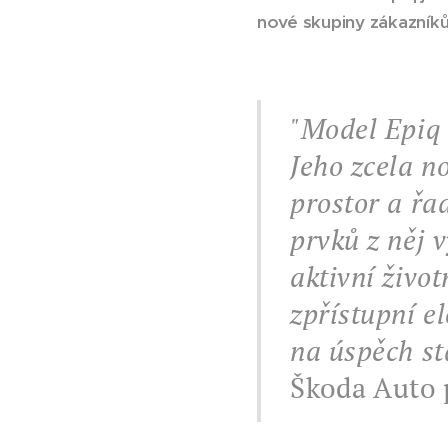
nové skupiny zákazníků
"Model Epiq 
Jeho zcela n
prostor a řa
prvků z něj 
aktivní život
zpřístupní e
na úspěch st
Škoda Auto p