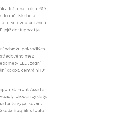
základní cena kolem 619
ím do městského a
 a to ve dvou úrovních
T
, jejíž dostupnost je
í nabídku pokročilých
ě středového mezi
světlomety LED, zadní
ní kokpit, centrální 13″
mpomat, Front Assist s
zidly, chodci i cyklisty,
asistentu vyparkování,
 Škoda Epiq 55 s touto