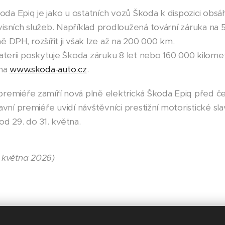
a Epiq je jako u ostatních vozů Škoda k dispozici obsá
isních služeb. Například prodloužená tovární záruka na 
 DPH, rozšířit ji však lze až na 200 000 km.
rii poskytuje Škoda záruku 8 let nebo 160 000 kilometrů.
 na
www.skoda-auto.cz
.
premiéře zamíří nová plně elektrická Škoda Epiq před č
avní premiéře uvidí návštěvníci prestižní motoristické s
od 29. do 31. května.
 května 2026)