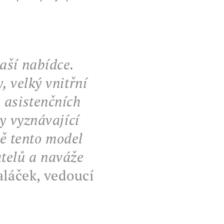
aší nabídce.
, velký vnitřní
 asistenčních
y vyznávající
ně tento model
telů a naváže
aláček
, vedoucí