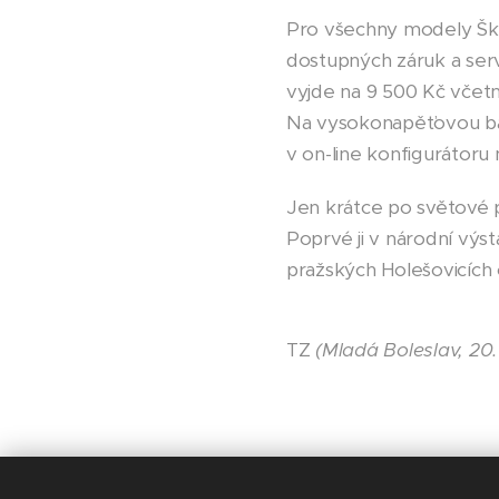
Pro všechny modely Škod
dostupných záruk a serv
vyjde na 9 500 Kč včetně
Na vysokonapěťovou bate
v on-line konfigurátoru
Jen krátce po světové 
Poprvé ji v národní výst
pražských Holešovicích 
TZ
(
Mladá Boleslav, 20.