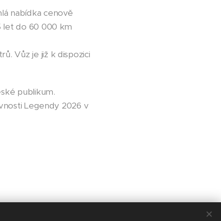
hlá nabídka cenově
5 let do 60 000 km
 Vůz je již k dispozici
eské publikum.
lavnosti Legendy 2026 v