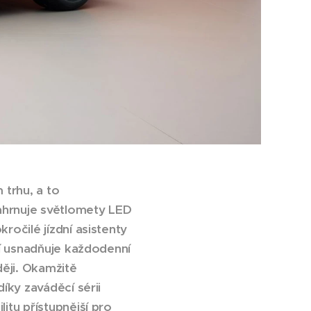
trhu, a to
ahrnuje světlomety LED
ročilé jízdní asistenty
ní usnadňuje každodenní
ěji. Okamžitě
íky zaváděcí sérii
itu přístupnější pro