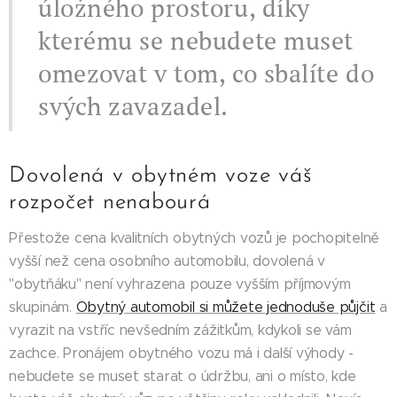
úložného prostoru, díky
kterému se nebudete muset
omezovat v tom, co sbalíte do
svých zavazadel.
Dovolená v obytném voze váš
rozpočet nenabourá
Přestože cena kvalitních obytných vozů je pochopitelně
vyšší než cena osobního automobilu, dovolená v
"obytňáku" není vyhrazena pouze vyšším příjmovým
skupinám.
Obytný automobil si můžete jednoduše půjčit
a
vyrazit na vstříc nevšedním zážitkům, kdykoli se vám
zachce. Pronájem obytného vozu má i další výhody -
nebudete se muset starat o údržbu, ani o místo, kde