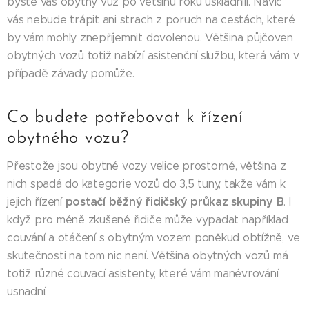
byste váš obytný vůz po většinu roku uskladnili. Navíc
vás nebude trápit ani strach z poruch na cestách, které
by vám mohly znepříjemnit dovolenou. Většina půjčoven
obytných vozů totiž nabízí asistenční službu, která vám v
případě závady pomůže.
Co budete potřebovat k řízení
obytného vozu?
Přestože jsou obytné vozy velice prostorné, většina z
nich spadá do kategorie vozů do 3,5 tuny, takže vám k
postačí běžný řidičský průkaz skupiny B
jejich řízení
. I
když pro méně zkušené řidiče může vypadat například
couvání a otáčení s obytným vozem poněkud obtížně, ve
skutečnosti na tom nic není. Většina obytných vozů má
totiž různé couvací asistenty, které vám manévrování
usnadní.