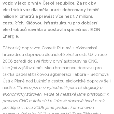
vozidly jako první v České republice. Za rok by
elektrická vozidla měla urazit dohromady téměř
milion kilometrů a převést více než 1,7 milionu
cestujících. Klíčovou infrastrukturu pro dobíjení
elektrobusů navrhla a postavila společnost E.ON
Energie.
Táborský dopravce Comett Plus má s nízkoemisní
hromadnou dopravou dlouholeté zkušenosti. Už v roce
2006 zařadil do své flotily první autobusy na CNG,
kterými zajišťoval městskou hromadnou dopravu pro
takřka padesátitisícovou aglomeraci Tábora – Sezimova
Ústí a Plané nad Lužnicí a cestou ekologické dopravy šel i
nadále.
"Provoz jsme si vyhodnotili jako ekologický a
ekonomický zároveň. Vedle té městské jsme přistoupili k
provozu CNG autobusů i v linkové dopravě hned o rok
později a v roce 2009 jsme přidali i kamionovou