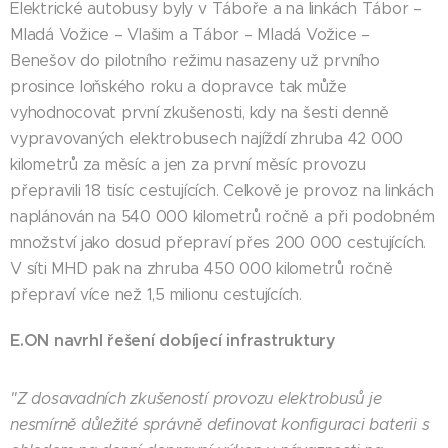
Elektrické autobusy byly v Táboře a na linkách Tábor –
Mladá Vožice – Vlašim a Tábor – Mladá Vožice –
Benešov do pilotního režimu nasazeny už prvního
prosince loňského roku a dopravce tak může
vyhodnocovat první zkušenosti, kdy na šesti denně
vypravovaných elektrobusech najíždí zhruba 42 000
kilometrů za měsíc a jen za první měsíc provozu
přepravili 18 tisíc cestujících. Celkově je provoz na linkách
naplánován na 540 000 kilometrů ročně a při podobném
množství jako dosud přepraví přes 200 000 cestujících.
V síti MHD pak na zhruba 450 000 kilometrů ročně
přepraví více než 1,5 milionu cestujících.
E.ON navrhl řešení dobíjecí infrastruktury
"Z dosavadních zkušeností provozu elektrobusů je
nesmírně důležité správně definovat konfiguraci baterii s