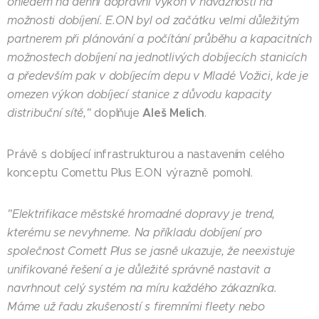
ohledem na denní dopravní výkon v návaznosti na
možnosti dobíjení. E.ON byl od začátku velmi důležitým
partnerem při plánování a počítání průběhu a kapacitních
možnostech dobíjení na jednotlivých dobíjecích stanicích
a především pak v dobíjecím depu v Mladé Vožici, kde je
omezen výkon dobíjecí stanice z důvodu kapacity
Aleš Melich
distribuční sítě,"
doplňuje
.
Právě s dobíjecí infrastrukturou a nastavením celého
konceptu Comettu Plus E.ON výrazně pomohl.
"Elektrifikace městské hromadné dopravy je trend,
kterému se nevyhneme. Na příkladu dobíjení pro
společnost Comett Plus se jasně ukazuje, že neexistuje
unifikované řešení a je důležité správně nastavit a
navrhnout celý systém na míru každého zákazníka.
Máme už řadu zkušeností s firemními fleety nebo