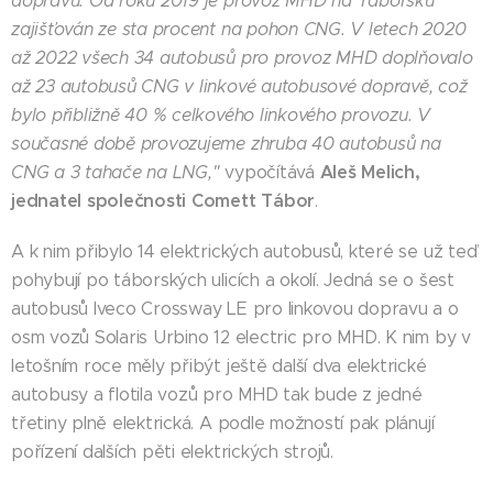
dopravu. Od roku 2019 je provoz MHD na Táborsku
zajišťován ze sta procent na pohon CNG. V letech 2020
až 2022 všech 34 autobusů pro provoz MHD doplňovalo
až 23 autobusů CNG v linkové autobusové dopravě, což
bylo přibližně 40 % celkového linkového provozu. V
současné době provozujeme zhruba 40 autobusů na
Aleš Melich,
CNG a 3 tahače na LNG,"
vypočítává
jednatel společnosti Comett Tábor
.
A k nim přibylo 14 elektrických autobusů, které se už teď
pohybují po táborských ulicích a okolí. Jedná se o šest
autobusů Iveco Crossway LE pro linkovou dopravu a o
osm vozů Solaris Urbino 12 electric pro MHD. K nim by v
letošním roce měly přibýt ještě další dva elektrické
autobusy a flotila vozů pro MHD tak bude z jedné
třetiny plně elektrická. A podle možností pak plánují
pořízení dalších pěti elektrických strojů.