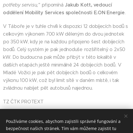
Jakub Kott, vedoucí
potřeby servisu,"
připomíná
oddělení Mobility Services společnosti E.ON Energie
.
V Táboře je v tuhle chvíli k dispozici 12 dobíjecích bodů s
celkovým výkonem 700 kW děleným do dvou jednotek
po 350 kW, kdy je na každou připojeno šest dobíjecích
bodů. Celý systém je pak jednoduše rozšířitelný o 2x50
kW. Do budoucna pak může přibýt v této lokalitě v
dalších etapách ještě minimálně 24 dobíjecích bodů. V
Mladé Vožici je pak pět dobíjecích bodů o celkovém
výkonu 100 kW, což byl limit sítě v daném místě, i tak
zvládnou nabíjet pět autobusů najednou.
TZ ČTK PROTEXT
Tábor 25. února 2025 (PROTEXT)
Používáme cookies, abychom zajistili správné fungování a
bezpečnost našich stránek. Tím vám můžeme zajistit tu