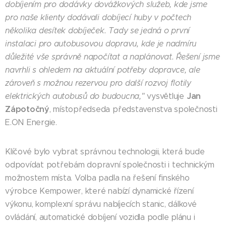
dobíjením pro dodávky dovážkových služeb, kde jsme
pro naše klienty dodávali dobíjecí huby v počtech
několika desítek dobíječek. Tady se jedná o první
instalaci pro autobusovou dopravu, kde je nadmíru
důležité vše správně napočítat a naplánovat. Řešení jsme
navrhli s ohledem na aktuální potřeby dopravce, ale
zároveň s možnou rezervou pro další rozvoj flotily
Jan
elektrických autobusů do budoucna,"
vysvětluje
Zápotočný
, místopředseda představenstva společnosti
E.ON Energie.
Klíčové bylo vybrat správnou technologii, která bude
odpovídat potřebám dopravní společnosti i technickým
možnostem místa. Volba padla na řešení finského
výrobce Kempower, které nabízí dynamické řízení
výkonu, komplexní správu nabíjecích stanic, dálkové
ovládání, automatické dobíjení vozidla podle plánu i