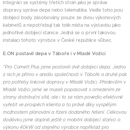
integraci se systémy třetích stran jako je správa
dopravy, správa depa nebo telematika. Vedle toho jsou
dobíjecí body zásobovány pouze ze dvou výkonových
kabinetů a nepotřebují tak tolik místa na výstavbu jako
jednotlivé dobíjecí stanice. Jedná se o první takovou
instalaci tohoto výrobce v České republice vůbec.
E.ON postavil depa v Táboře i v Mladé Vožici
"Pro Comett Plus jsme postavili dvě dobíjecí depa. Jedno
z nich je přímo v areálu společnosti v Táboře a druhé pak
pro potřeby linkové dopravy v Mladé Vožici. Především v
Mladé Vožici jsme se museli popasovat s omezením ze
strany distribuční sítě, ale i to se nám povedlo efektivně
vyřešit ve prospěch klienta a to právě díky vyspělým
možnostem plánování a řízení dodaného řešení. Celkovou
dodávku jsme doplnili ještě o mobilní dobíjecí stanici o
výkonu 40kW od stejného výrobce například pro