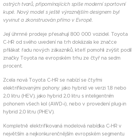
ostrých tvarů, připomínajících spíše moderní sportovní
kupé. Nový model s ještě výraznějším designem byl
vyvinut a zkonstruován přímo v Evropě.
Její úhrnné prodeje přesahují 800 000 vozidel. Toyota
C-HR od svého uvedení na trh dokázala ke značce
přilákat řadu nových zákazníků, kteří pomohli zvýšit podíl
značky Toyota na evropském trhu ze čtyř na sedm
procent.
Zcela nová Toyota C-HR se nabízí se čtyřmi
elektrifikovanými pohony: jako hybrid ve verzi 1,8 nebo
2,0 litru (HEV), jako hybrid 2,0 litru s inteligentním
pohonem všech kol (AWD-i), nebo v provedení plug-in
hybrid 2,0 litru (PHEV).
Kompletně elektrifikovaná modelová nabídka C-HR v
největším a nejkonkurenčnějším evropském segmentu