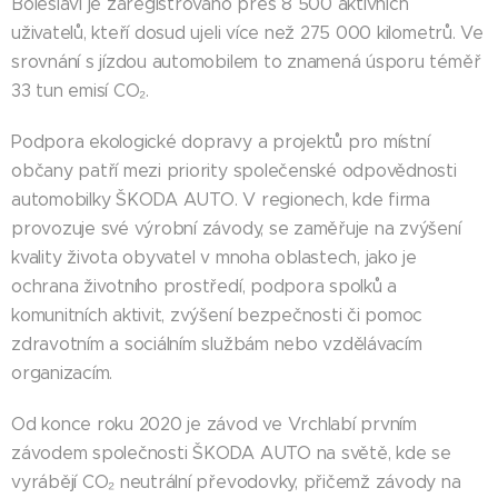
Boleslavi je zaregistrováno přes 8 500 aktivních
uživatelů, kteří dosud ujeli více než 275 000 kilometrů. Ve
srovnání s jízdou automobilem to znamená úsporu téměř
33 tun emisí CO₂.
Podpora ekologické dopravy a projektů pro místní
občany patří mezi priority společenské odpovědnosti
automobilky ŠKODA AUTO. V regionech, kde firma
provozuje své výrobní závody, se zaměřuje na zvýšení
kvality života obyvatel v mnoha oblastech, jako je
ochrana životního prostředí, podpora spolků a
komunitních aktivit, zvýšení bezpečnosti či pomoc
zdravotním a sociálním službám nebo vzdělávacím
organizacím.
Od konce roku 2020 je závod ve Vrchlabí prvním
závodem společnosti ŠKODA AUTO na světě, kde se
vyrábějí CO₂ neutrální převodovky, přičemž závody na