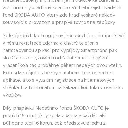
Nezanedbatelným přínosem je i motivace ke zdravému
životnímu stylu. Sdílená kola pro Vrchlabí zajistil Nadační
fond ŠKODA AUTO, který zde hradí veškeré náklady
související s provozem a přispívá rovněž na zápůjčky.
Sdílení jízdních kol funguje na jednoduchém principu. Stačí
k němu registrace zdarma a chytrý telefon s
nainstalovanou aplikací pro výpůjčky. Smartphone pak
slouží k bezdotykovému odjištění zámku a půjčení i
vrácení kola tak proběhne během necelých dvou vteřin.
Kolo si lze půjčit i s běžným mobilním telefonem bez
aplikace, a to s využitím registrace na internetových
stránkách a telefonátem na zákaznickou linku v okamžiku
výpůjčky.
Díky příspěvku Nadačního fondu ŠKODA AUTO je
prvních 15 minut jízdy zcela zdarma a každá další
půlhodina stojí 16 korun, což představuje jednu z