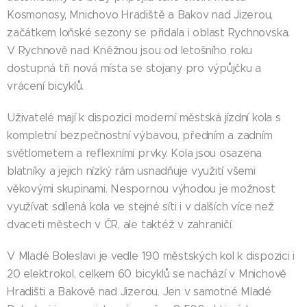
Kosmonosy, Mnichovo Hradiště a Bakov nad Jizerou,
začátkem loňské sezony se přidala i oblast Rychnovska.
V Rychnově nad Kněžnou jsou od letošního roku
dostupná tři nová místa se stojany pro výpůjčku a
vrácení bicyklů.
Uživatelé mají k dispozici moderní městská jízdní kola s
kompletní bezpečnostní výbavou, předním a zadním
světlometem a reflexními prvky. Kola jsou osazena
blatníky a jejich nízký rám usnadňuje využití všemi
věkovými skupinami. Nespornou výhodou je možnost
využívat sdílená kola ve stejné síti i v dalších více než
dvaceti městech v ČR, ale taktéž v zahraničí.
V Mladé Boleslavi je vedle 190 městských kol k dispozici i
20 elektrokol, celkem 60 bicyklů se nachází v Mnichově
Hradišti a Bakově nad Jizerou. Jen v samotné Mladé