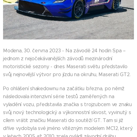
Modena, 30. června 2023 - Na závodě 24 hodin Spa –
jednom z nejočekávanějších závodů mezinárodní
motoristické sezony - dnes Maserati světu představilo
svůj nejnovější výtvor pro jízdu na okruhu, Maserati GT2.
Po ohlášení shakedownu na začátku března, po němž
následovala intenzivní série testů zaměřených na
vyladění vozu, představila značka s trojzubcem ve znaku
svůj nový technologický a výkonnostní skvost, vyvinutý s
cílem vrátit značku Maserati do soutěží GT. Tam si již
dříve vydobyla své jméno vítězným modelem MC12, který
v letech 2005 až 2010 zcela ovládl závodní dráhu.