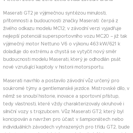
Maserati GT2 je výjimečnou syntézou minulosti,
přítomnosti a budoucnosti značky Maserati: čerpá z
živého odkazu modelu MC12; v závodní verzi vyjadřuje
nejlepší potenciál supersportovního vozu MC20 – již tak
výjimečný motor Nettuno V6 o výkonu 463 kW/621 k
dolaďuje do extrému a chystá se vytyčit nový směr
budoucnosti modelu Maserati, který je odhodlán psát
nové vzrušující kapitoly v historii motorsportu.
Maserati navrhlo a postavilo závodní vůz určený pro
soukromé týmy a gentlemanské jezdce. Mistrovské dílo, v
němž se snoubí historie, inovace a sportovní přístup,
tedy vlastnosti, které vždy charakterizovaly okruhové i
silniční vozy s trojzubcem. Vůz Maserati GT2, který byl
koncipován a navržen pro účast v šampionátech nebo
individuálních závodech vyhrazených pro třídu GT2, bude