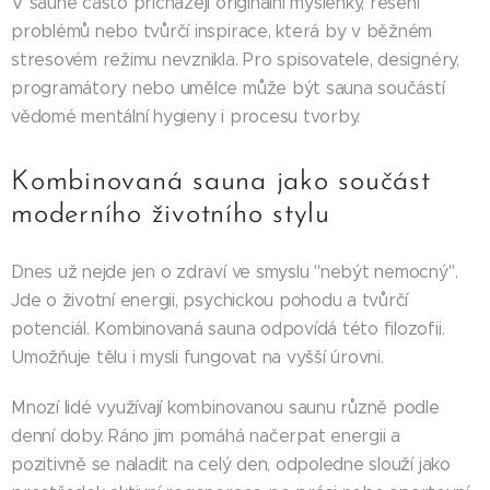
V sauně často přicházejí originální myšlenky, řešení
problémů nebo tvůrčí inspirace, která by v běžném
stresovém režimu nevznikla. Pro spisovatele, designéry,
programátory nebo umělce může být sauna součástí
vědomé mentální hygieny i procesu tvorby.
Kombinovaná sauna jako součást
moderního životního stylu
Dnes už nejde jen o zdraví ve smyslu "nebýt nemocný".
Jde o životní energii, psychickou pohodu a tvůrčí
potenciál. Kombinovaná sauna odpovídá této filozofii.
Umožňuje tělu i mysli fungovat na vyšší úrovni.
Mnozí lidé využívají kombinovanou saunu různě podle
denní doby. Ráno jim pomáhá načerpat energii a
pozitivně se naladit na celý den, odpoledne slouží jako