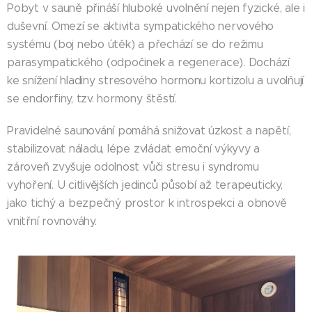
Pobyt v sauně přináší hluboké uvolnění nejen fyzické, ale i
duševní. Omezí se aktivita sympatického nervového
systému (boj nebo útěk) a přechází se do režimu
parasympatického (odpočinek a regenerace). Dochází
ke snížení hladiny stresového hormonu kortizolu a uvolňují
se endorfiny, tzv. hormony štěstí.
Pravidelné saunování pomáhá snižovat úzkost a napětí,
stabilizovat náladu, lépe zvládat emoční výkyvy a
zároveň zvyšuje odolnost vůči stresu i syndromu
vyhoření. U citlivějších jedinců působí až terapeuticky,
jako tichý a bezpečný prostor k introspekci a obnově
vnitřní rovnováhy.