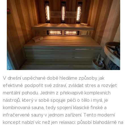
V dnešní uspěchané době hledáme způsoby, jak
efektivně podpořit své zdraví, zvládat stres a rozvíjet
mentální pohodu. Jedním z překvapivě komplexních
nástrojů, který v sobě spojuje péči o tělo i mysl, je
kombinovaná sauna, tedy spojení klasické finské a
infračervené sauny v jednom zařízení. Tento moderní
koncept nabízí víc než jen relaxaci: působí blahodárně na