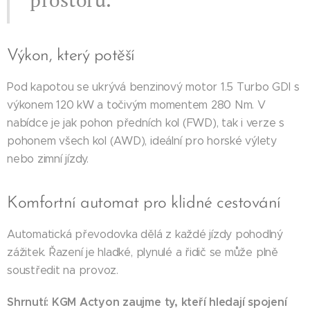
Výkon, který potěší
Pod kapotou se ukrývá benzinový motor 1.5 Turbo GDI s
výkonem 120 kW a točivým momentem 280 Nm. V
nabídce je jak pohon předních kol (FWD), tak i verze s
pohonem všech kol (AWD), ideální pro horské výlety
nebo zimní jízdy.
Komfortní automat pro klidné cestování
Automatická převodovka dělá z každé jízdy pohodlný
zážitek. Řazení je hladké, plynulé a řidič se může plně
soustředit na provoz.
Shrnutí: KGM Actyon zaujme ty, kteří hledají spojení