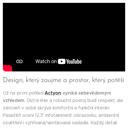
Design, který zaujme a prostor, který potěší
Actyon
vyniká sebevědomým
Už na první pohled
vzhledem
. Ostré linie a robustní postoj budí respekt, ale
zároveň v sobě skrývá komfortní a funkční interiér.
Pasažéři ocení 12,3" infotainment obrazovku, ambientní
osvětlení i vyhřívaná/ventilovaná sedadla. Každý detail