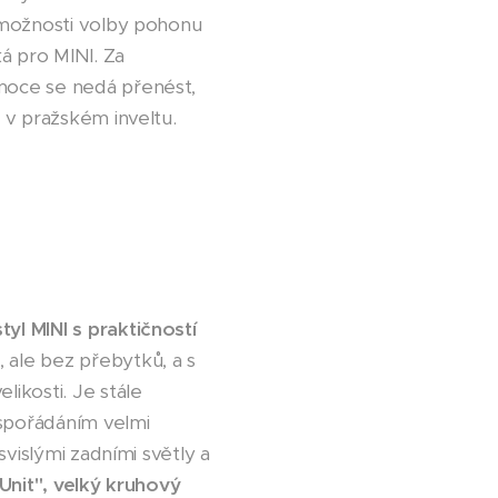
 možnosti volby pohonu
á pro MINI. Za
moce se nedá přenést,
 v pražském inveltu.
yl MINI s praktičností
ale bez přebytků, a s
ikosti. Je stále
spořádáním velmi
vislými zadními světly a
Unit", velký kruhový