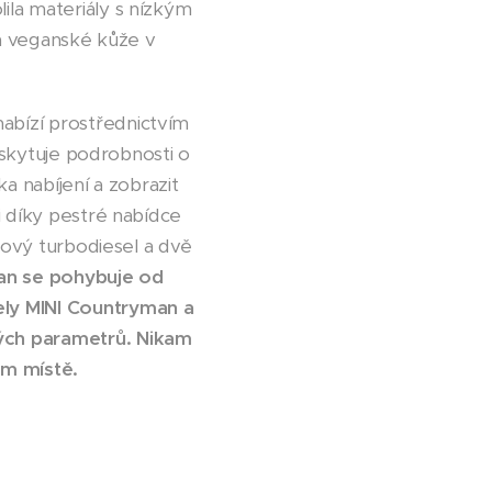
ila materiály s nízkým
 a veganské kůže v
abízí prostřednictvím
Poskytuje podrobnosti o
a nabíjení a zobrazit
i díky pestré nabídce
trový turbodiesel a dvě
an se pohybuje od
ely MINI Countryman a
ných parametrů. Nikam
om místě.