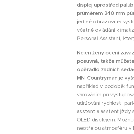
displej uprostřed palu
průměrem 240 mm půso
jediné obrazovce:
systé
včetně ovládání klimatiz
Personal Assistant, který
Nejen ženy ocení zava
posuvná, takže můžete 
opěradlo zadních sedač
MNI Countryman je vyšš
například v podobě: fun
varováním při vystupován
udržování rychlosti, pa
asistent a asistent jízd
OLED displejem. Možnost
neotřelou atmosféru v ka