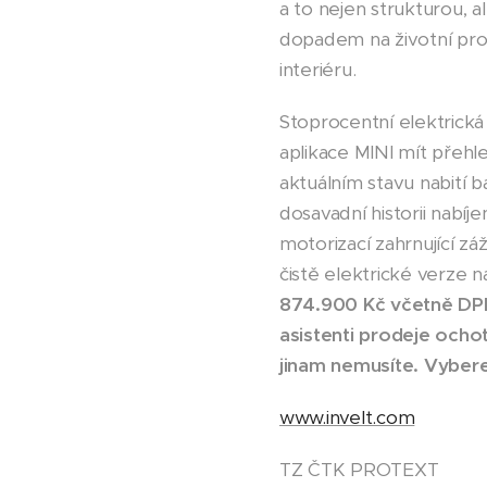
a to nejen strukturou, 
dopadem na životní pros
interiéru.
Stoprocentní elektrick
aplikace MINI mít přehle
aktuálním stavu nabití b
dosavadní historii nabí
motorizací zahrnující zá
čistě elektrické verze 
874.900 Kč včetně DPH.
asistenti prodeje ocho
jinam nemusíte. Vyberet
www.invelt.com
TZ ČTK PROTEXT