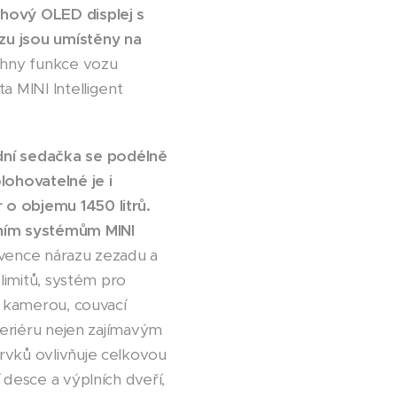
uhový OLED displej s
u jsou umístěny na
echny funkce vozu
a MINI Intelligent
dní sedačka se podélně
lohovatelné je i
 o objemu 1450 litrů.
nčním systémům MINI
evence nárazu zezadu a
 limitů, systém pro
í kamerou, couvací
nteriéru nejen zajímavým
rvků ovlivňuje celkovou
 desce a výplních dveří,