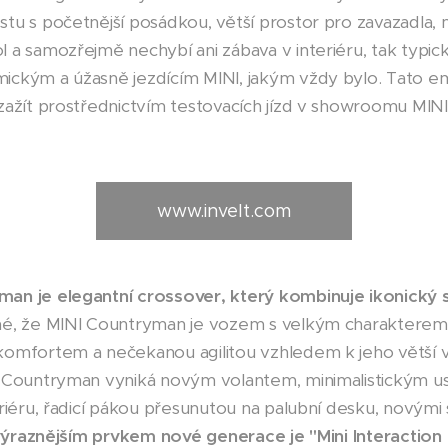
tu s početnější posádkou, větší prostor pro zavazadla,
 a samozřejmě nechybí ani zábava v interiéru, tak typick
ickým a úžasně jezdícím MINI, jakým vždy bylo. Tato e
zažít prostřednictvím testovacích jízd v showroomu MINI
www.invelt.com
an je elegantní crossover, který kombinuje ikonický st
né, že MINI Countryman je vozem s velkým charakterem, 
omfortem a nečekanou agilitou vzhledem k jeho větší vel
I Countryman vyniká novým volantem, minimalistickým u
riéru, řadicí pákou přesunutou na palubní desku, novými s
ýraznějším prvkem nové generace je "Mini Interaction 