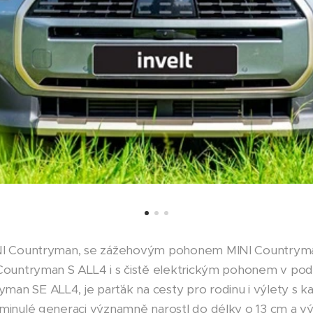
INI Countryman, se zážehovým pohonem MINI Countryman
i Countryman S ALL4 i s čistě elektrickým pohonem v p
an SE ALL4, je parťák na cesty pro rodinu i výlety s k
 minulé generaci významně narostl do délky o 13 cm a vý