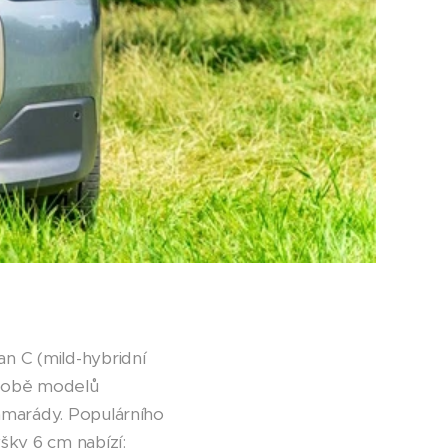
 C (mild-hybridní
odobě modelů
amarády. Populárního
šky 6 cm nabízí: