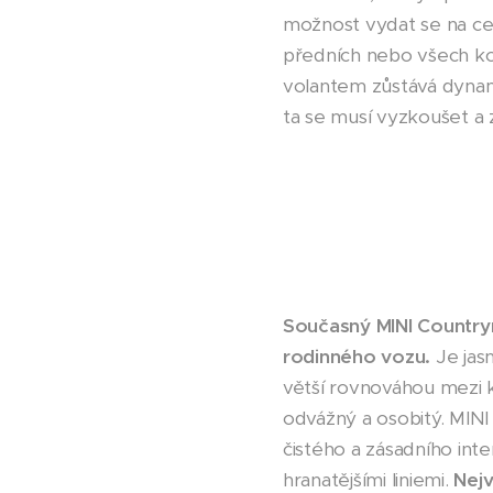
možnost vydat se na ces
předních nebo všech kol
volantem zůstává dynam
ta se musí vyzkoušet a 
Současný MINI Countrym
rodinného vozu.
Je jas
větší rovnováhou mezi k
odvážný a osobitý. MIN
čistého a zásadního inte
hranatějšími liniemi.
Nejv