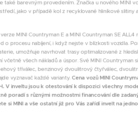
ale také barevným provedením. Značka u nového MINI vol
tředí, jako v případě kol z recyklované hliníkové slitiny
á verze MINI Countryman E a MINI Countryman SE ALL4 n
d o procesu nabíjení, i když nejste v blízkosti vozidla. 
aterie, umožňuje navrhovat trasy optimalizované z hledisk
jení včetně všech nákladů a úspor. Své MINI Countryman s
žehový tříválec, benzinový dvoulitrový čtyřválec, dvouli
najde vyznavač každé varianty.
Cena vozů MINI Countrym
 V inveltu jsou k otestování k dispozici všechny mod
tně poradí s různými možnostmi financování dle zada
e si MINI a vše ostatní již pro Vás zařídí invelt na jedn