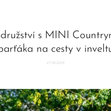
rodružství s MINI Country
parťáka na cesty v invelt
27.08.2024