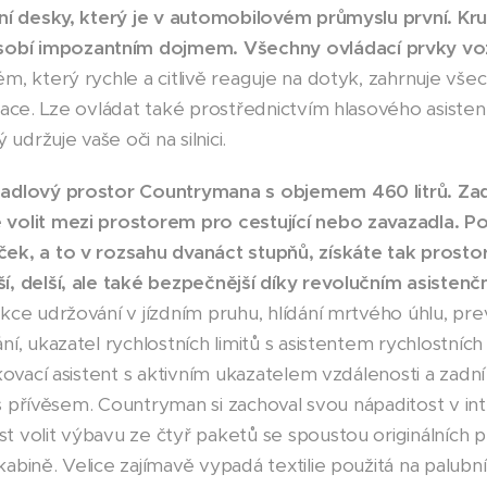
bní desky, který je v automobilovém průmyslu první. Kr
bí impozantním dojmem. Všechny ovládací prvky voz
m, který rychle a citlivě reaguje na dotyk, zahrnuje vš
ace. Lze ovládat také prostřednictvím hlasového asistent
 udržuje vaše oči na silnici.
zadlový prostor Countrymana s objemem 460 litrů. Za
volit mezi prostorem pro cestující nebo zavazadla. Po
ek, a to v rozsahu dvanáct stupňů, získáte tak prostor
í, delší, ale také bezpečnější díky revolučním asiste
kce udržování v jízdním pruhu, hlídání mrtvého úhlu, pr
í, ukazatel rychlostních limitů s asistentem rychlostních
rkovací asistent s aktivním ukazatelem vzdálenosti a zadn
y s přívěsem. Countryman si zachoval svou nápaditost v i
 volit výbavu ze čtyř paketů se spoustou originálních p
bině. Velice zajímavě vypadá textilie použitá na palubní