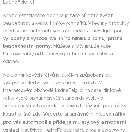
LadneFelgi.pl
Kromě estetického hlediska je také důležité zvážit
bezpečnost a kvalitu hliníkových ráfků. Všechny produkty
prodávané v internetovém obchodě LadneFelgi.pl jsou
vyrobeny z vysoce kvalitního hliníku a splňují přísné
bezpečnostní normy
. Můžete si být jisti, že vaše
hliníkové ráfky od LadneFelgi.pl budou spolehlivé a
odolné.
Nákup hliníkových ráfků je skvělým způsobem, jak
vylepšit vzhled a výkon vašeho automobilu. V
internetovém obchodě LadneFelgi.pl najdete hliníkové
ráfky, které splňují nejvyšší standardy kvality a
bezpečnosti, a to je jeden z hlavních důvodů, proč ráfky
Vyberte si správné hliníkové ráfky
koupit právě zde.
pro váš automobil a přidejte mu stylový a moderní
vzhled
. Navštivte LadneFelgi.pl ještě dnes a objevte ty