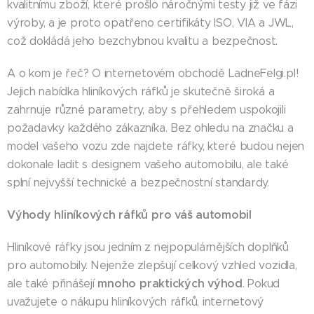
kvalitnímu zboží, které prošlo náročnými testy již ve fázi
výroby, a je proto opatřeno certifikáty ISO, VIA a JWL,
což dokládá jeho bezchybnou kvalitu a bezpečnost.
A o kom je řeč? O internetovém obchodě LadneFelgi.pl!
Jejich nabídka hliníkových ráfků je skutečně široká a
zahrnuje různé parametry, aby s přehledem uspokojili
požadavky každého zákazníka. Bez ohledu na značku a
model vašeho vozu zde najdete ráfky, které budou nejen
dokonale ladit s designem vašeho automobilu, ale také
splní nejvyšší technické a bezpečnostní standardy.
Výhody hliníkových ráfků pro váš automobil
Hliníkové ráfky jsou jedním z nejpopulárnějších doplňků
pro automobily. Nejenže zlepšují celkový vzhled vozidla,
mnoho praktických výhod
ale také přinášejí
. Pokud
uvažujete o nákupu hliníkových ráfků, internetový