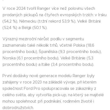
V roce 2024 tvořil Ranger více než polovinu všech
prodaných pickupů na čtyřech evropských trzích: v Irsku
(54,2 %), Německu (tržní rekord 53,9 %), Velké Británii
(52,4 %) a Belgii (50,1 %).
Výrazný meziroční nárůst podílu v segmentu
zaznamenalo také několik trhů, včetně Polska (18,6
procentního bodu), Španělska (9,3 procentního bodu),
Norska (6,1 procentního bodu), Velké Británie (5,3
procentního bodu) a Itálie (3,4 procentního bodu).
První dodávky nové generace modelu Ranger byly
zahájeny v roce 2023 na základě vývoje, při kterém
společnost Ford Pro spolupracovala se zákazníky z
celého světa, aby vytvořila pick-up, na který se majitelé
mohou spolehnout při podnikání, rodinném životě i
dobrodružstvích.