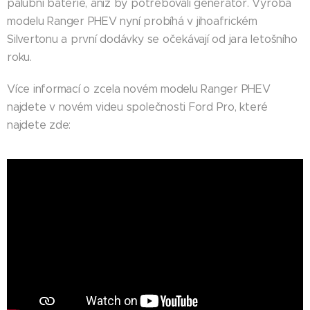
palubní baterie, aniž by potřebovali generátor. Výroba
modelu Ranger PHEV nyní probíhá v jihoafrickém
Silvertonu a první dodávky se očekávají od jara letošního
roku.
Více informací o zcela novém modelu Ranger PHEV
najdete v novém videu společnosti Ford Pro, které
najdete zde: