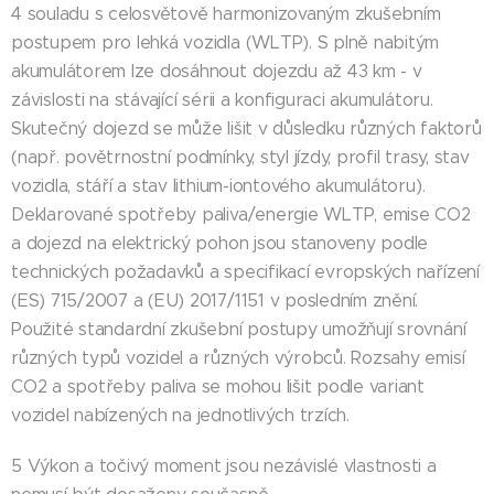
4 souladu s celosvětově harmonizovaným zkušebním
postupem pro lehká vozidla (WLTP). S plně nabitým
akumulátorem lze dosáhnout dojezdu až 43 km - v
závislosti na stávající sérii a konfiguraci akumulátoru.
Skutečný dojezd se může lišit v důsledku různých faktorů
(např. povětrnostní podmínky, styl jízdy, profil trasy, stav
vozidla, stáří a stav lithium-iontového akumulátoru).
Deklarované spotřeby paliva/energie WLTP, emise CO2
a dojezd na elektrický pohon jsou stanoveny podle
technických požadavků a specifikací evropských nařízení
(ES) 715/2007 a (EU) 2017/1151 v posledním znění.
Použité standardní zkušební postupy umožňují srovnání
různých typů vozidel a různých výrobců. Rozsahy emisí
CO2 a spotřeby paliva se mohou lišit podle variant
vozidel nabízených na jednotlivých trzích.
5 Výkon a točivý moment jsou nezávislé vlastnosti a