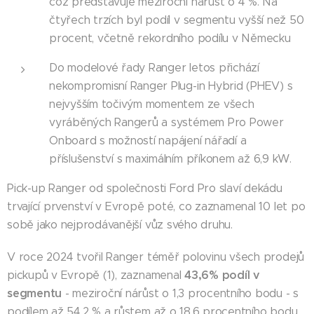
což představuje meziroční nárůst o 4 %. Na
čtyřech trzích byl podíl v segmentu vyšší než 50
procent, včetně rekordního podílu v Německu
Do modelové řady Ranger letos přichází
nekompromisní Ranger Plug-in Hybrid (PHEV) s
nejvyšším točivým momentem ze všech
vyráběných Rangerů a systémem Pro Power
Onboard s možností napájení nářadí a
příslušenství s maximálním příkonem až 6,9 kW.
Pick-up Ranger od společnosti Ford Pro slaví dekádu
trvající prvenství v Evropě poté, co zaznamenal 10 let po
sobě jako nejprodávanější vůz svého druhu.
V roce 2024 tvořil Ranger téměř polovinu všech prodejů
43,6% podíl v
pickupů v Evropě (1), zaznamenal
segmentu
- meziroční nárůst o 1,3 procentního bodu - s
podílem až 54,2 % a růstem až o 18,6 procentního bodu