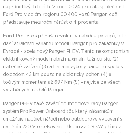
na jednotlivých trzích. V roce 2024 prodala společnost
Ford Pro v celém regionu 60 400 vozů Ranger, což
představuje meziroční nárůst o 4 procenta.
Ford Pro letos přináší revoluci
v nabídce pickupů, a to
další atraktivní variantu modelu Ranger pro zákazníky v
Evropě - zcela nový Ranger PHEV. Tento nekompromisní
elektrifikovaný model nabízí maximální tažnou sílu, (2)
užitečné zatížení (3) a terénní výkony Rangeru spolu s
dojezdem 43 km pouze na elektrický pohon (4) a
točivým momentem až 697 Nm (5) - nejvíce ze všech
vyráběných modelů Ranger.
Ranger PHEV také zavádí do modelové řady Ranger
systém Pro Power Onboard (6), který zákazníkům
umožňuje napájet nářadí nebo outdoorové vybavení s
napětím 230 V o celkovém příkonu až 6,9 kW přímo z