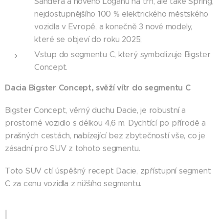
Sandera a nového Loganu na trh, ale také Spring,
nejdostupnějšího 100 % elektrického městského
vozidla v Evropě, a konečně 3 nové modely,
které se objeví do roku 2025;
Vstup do segmentu C, který symbolizuje Bigster
Concept.
Dacia Bigster Concept, svěží vítr do segmentu C
Bigster Concept, věrný duchu Dacie, je robustní a
prostorné vozidlo s délkou 4,6 m. Dychtící po přírodě a
prašných cestách, nabízející bez zbytečností vše, co je
zásadní pro SUV z tohoto segmentu.
Toto SUV ctí úspěšný recept Dacie, zpřístupní segment
C za cenu vozidla z nižšího segmentu.