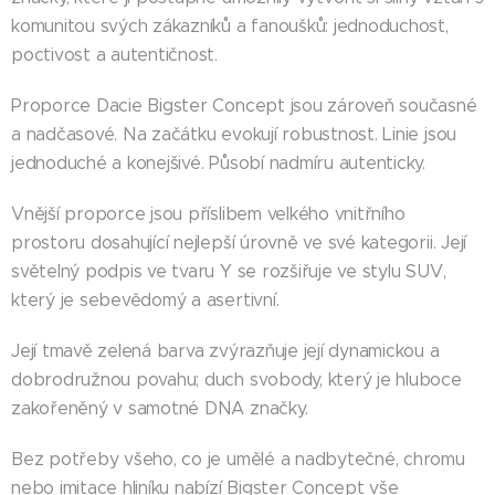
komunitou svých zákazníků a fanoušků: jednoduchost,
poctivost a autentičnost.
Proporce Dacie Bigster Concept jsou zároveň současné
a nadčasové. Na začátku evokují robustnost. Linie jsou
jednoduché a konejšivé. Působí nadmíru autenticky.
Vnější proporce jsou příslibem velkého vnitřního
prostoru dosahující nejlepší úrovně ve své kategorii. Její
světelný podpis ve tvaru Y se rozšiřuje ve stylu SUV,
který je sebevědomý a asertivní.
Její tmavě zelená barva zvýrazňuje její dynamickou a
dobrodružnou povahu; duch svobody, který je hluboce
zakořeněný v samotné DNA značky.
Bez potřeby všeho, co je umělé a nadbytečné, chromu
nebo imitace hliníku nabízí Bigster Concept vše