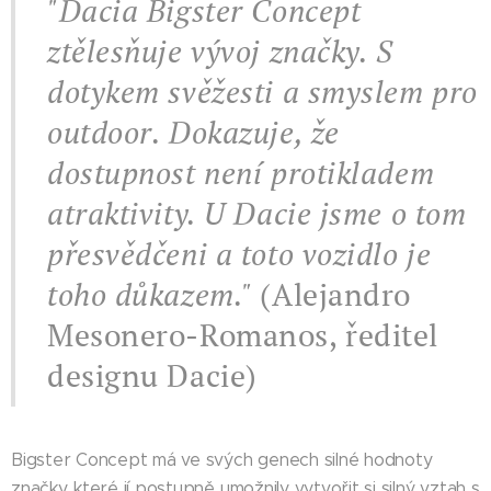
"Dacia Bigster Concept
ztělesňuje vývoj značky. S
dotykem svěžesti a smyslem pro
outdoor. Dokazuje, že
dostupnost není protikladem
atraktivity. U Dacie jsme o tom
přesvědčeni a toto vozidlo je
toho důkazem."
(Alejandro
Mesonero-Romanos, ředitel
designu Dacie)
Bigster Concept má ve svých genech silné hodnoty
značky, které jí postupně umožnily vytvořit si silný vztah s