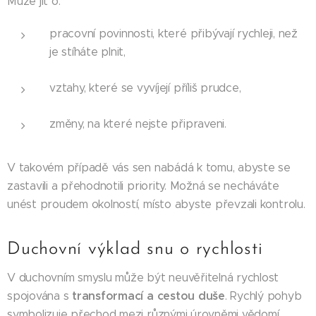
Může jít o:
pracovní povinnosti, které přibývají rychleji, než
je stíháte plnit,
vztahy, které se vyvíjejí příliš prudce,
změny, na které nejste připraveni.
V takovém případě vás sen nabádá k tomu, abyste se
zastavili a přehodnotili priority. Možná se necháváte
unést proudem okolností, místo abyste převzali kontrolu.
Duchovní výklad snu o rychlosti
V duchovním smyslu může být neuvěřitelná rychlost
transformací a cestou duše
spojována s
. Rychlý pohyb
symbolizuje přechod mezi různými úrovněmi vědomí,