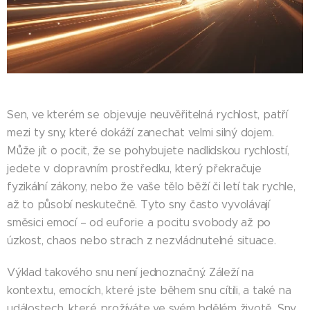
Sen, ve kterém se objevuje neuvěřitelná rychlost, patří
mezi ty sny, které dokáží zanechat velmi silný dojem.
Může jít o pocit, že se pohybujete nadlidskou rychlostí,
jedete v dopravním prostředku, který překračuje
fyzikální zákony, nebo že vaše tělo běží či letí tak rychle,
až to působí neskutečně. Tyto sny často vyvolávají
směsici emocí – od euforie a pocitu svobody až po
úzkost, chaos nebo strach z nezvládnutelné situace.
Výklad takového snu není jednoznačný. Záleží na
kontextu, emocích, které jste během snu cítili, a také na
událostech, které prožíváte ve svém bdělém životě. Sny