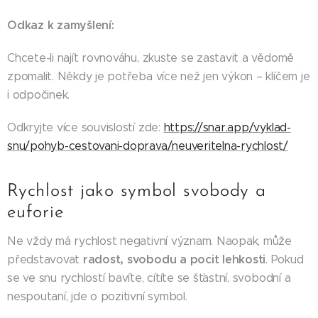
Odkaz k zamyšlení:
Chcete-li najít rovnováhu, zkuste se zastavit a vědomě
zpomalit. Někdy je potřeba více než jen výkon – klíčem je
i odpočinek.
Odkryjte více souvislostí zde:
https://snar.app/vyklad-
snu/pohyb-cestovani-doprava/neuveritelna-rychlost/
Rychlost jako symbol svobody a
euforie
Ne vždy má rychlost negativní význam. Naopak, může
radost, svobodu a pocit lehkosti
představovat
. Pokud
se ve snu rychlostí bavíte, cítíte se šťastní, svobodní a
nespoutaní, jde o pozitivní symbol.