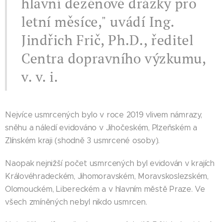
hlavní dezénové drážky pro
letní měsíce," uvádí Ing.
Jindřich Frič, Ph.D., ředitel
Centra dopravního výzkumu,
v. v. i.
Nejvíce usmrcených bylo v roce 2019 vlivem námrazy,
sněhu a náledí evidováno v Jihočeském, Plzeňském a
Zlínském kraji (shodně 3 usmrcené osoby).
Naopak nejnižší počet usmrcených byl evidován v krajích
Královéhradeckém, Jihomoravském, Moravskoslezském,
Olomouckém, Libereckém a v hlavním městě Praze. Ve
všech zmíněných nebyl nikdo usmrcen.