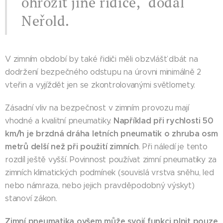
ohrozit jiné řidiče," dodal
Neřold.
V zimním období by také řidiči měli obzvlášť dbát na
dodržení bezpečného odstupu na úrovni minimálně 2
vteřin a vyjíždět jen se zkontrolovanými světlomety.
Zásadní vliv na bezpečnost v zimním provozu mají
Například při rychlosti 50
vhodné a kvalitní pneumatiky.
km/h je brzdná dráha letních pneumatik o zhruba osm
metrů delší než při použití zimních
. Při náledí je tento
rozdíl ještě vyšší. Povinnost používat zimní pneumatiky za
zimních klimatických podmínek (souvislá vrstva sněhu, led
nebo námraza, nebo jejich pravděpodobný výskyt)
stanoví zákon.
Zimní pneumatika ovšem může svojí funkci plnit pouze