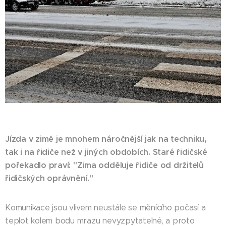
Jízda v zimě je mnohem náročnější jak na techniku,
tak i na řidiče než v jiných obdobích. Staré řidičské
pořekadlo praví: "Zima odděluje řidiče od držitelů
řidičských oprávnění."
Komunikace jsou vlivem neustále se měnícího počasí a
teplot kolem bodu mrazu nevyzpytatelné, a proto