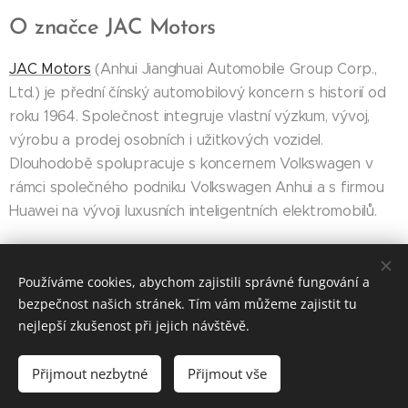
O značce JAC Motors
JAC Motors
(Anhui Jianghuai Automobile Group Corp.,
Ltd.) je přední čínský automobilový koncern s historií od
roku 1964. Společnost integruje vlastní výzkum, vývoj,
výrobu a prodej osobních i užitkových vozidel.
Dlouhodobě spolupracuje s koncernem Volkswagen v
rámci společného podniku Volkswagen Anhui a s firmou
Huawei na vývoji luxusních inteligentních elektromobilů.
TZ
(PRAHA, 6. května 2026)
Používáme cookies, abychom zajistili správné fungování a
bezpečnost našich stránek. Tím vám můžeme zajistit tu
nejlepší zkušenost při jejich návštěvě.
O web pečuje
SEO konzultant
a
SEO expert
.
Přijmout nezbytné
Přijmout vše
Vytvořeno službou
Webnode
Cookies