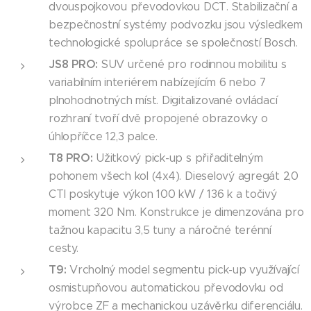
dvouspojkovou převodovkou DCT. Stabilizační a
bezpečnostní systémy podvozku jsou výsledkem
technologické spolupráce se společností Bosch.
JS8 PRO:
SUV určené pro rodinnou mobilitu s
variabilním interiérem nabízejícím 6 nebo 7
plnohodnotných míst. Digitalizované ovládací
rozhraní tvoří dvě propojené obrazovky o
úhlopříčce 12,3 palce.
T8 PRO:
Užitkový pick-up s přiřaditelným
pohonem všech kol (4x4). Dieselový agregát 2,0
CTI poskytuje výkon 100 kW / 136 k a točivý
moment 320 Nm. Konstrukce je dimenzována pro
tažnou kapacitu 3,5 tuny a náročné terénní
cesty.
T9:
Vrcholný model segmentu pick-up využívající
osmistupňovou automatickou převodovku od
výrobce ZF a mechanickou uzávěrku diferenciálu.