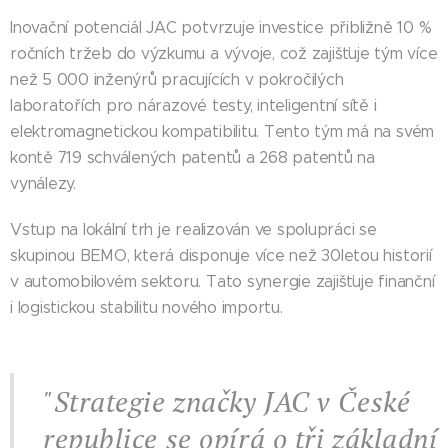
Inovační potenciál JAC potvrzuje investice přibližně 10 %
ročních tržeb do výzkumu a vývoje, což zajišťuje tým více
než 5 000 inženýrů pracujících v pokročilých
laboratořích pro nárazové testy, inteligentní sítě i
elektromagnetickou kompatibilitu. Tento tým má na svém
kontě 719 schválených patentů a 268 patentů na
vynálezy.
Vstup na lokální trh je realizován ve spolupráci se
skupinou BEMO, která disponuje více než 30letou historií
v automobilovém sektoru. Tato synergie zajišťuje finanční
i logistickou stabilitu nového importu.
"Strategie značky JAC v České
republice se opírá o tři základní