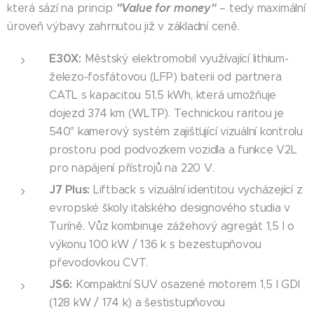
"Value for money"
která sází na princip
– tedy maximální
úroveň výbavy zahrnutou již v základní ceně.
E30X:
Městský elektromobil využívající lithium-
železo-fosfátovou (LFP) baterii od partnera
CATL s kapacitou 51,5 kWh, která umožňuje
dojezd 374 km (WLTP). Technickou raritou je
540° kamerový systém zajišťující vizuální kontrolu
prostoru pod podvozkem vozidla a funkce V2L
pro napájení přístrojů na 220 V.
J7 Plus:
Liftback s vizuální identitou vycházející z
evropské školy italského designového studia v
Turíně. Vůz kombinuje zážehový agregát 1,5 l o
výkonu 100 kW / 136 k s bezestupňovou
převodovkou CVT.
JS6:
Kompaktní SUV osazené motorem 1,5 l GDI
(128 kW / 174 k) a šestistupňovou