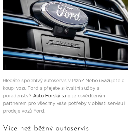
Hledáte spolehlivý autoservis v Plzni? Nebo uvažujete o
koupi vozu Ford a přejete si kvalitní služby a
poradenství?
Auto Horský s.r.o.
je osvědčeným
partnerem pro všechny vaše potřeby v oblasti servisu i
prodeje vozů Ford.
Více než běžný autoservis